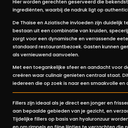
Hier worden gerechten geserveerd die bekends
ingrediënten, waarbij de nadruk ligt op authentici
De Thaise en Aziatische invloeden zijn duidelijk 
bestaan uit een combinatie van kruiden, specer
zorgt voor een dynamische en verrassende eete
standaard restaurantbezoek. Gasten kunnen gen
als vernieuwend aanvoelen.
Met een toegankelijke sfeer en aandacht voor de
creëren waar culinair genieten centraal staat. D
iedereen die op zoek is naar een smaakvolle en 
Fillers zijn ideaal als je direct een jonger en frisse
aan bepaalde gebieden van je gezicht, en verzach
Tijdelijke fillers op basis van hyaluronzuur word
en om rimpels en fijne lijntjes te verzachten di