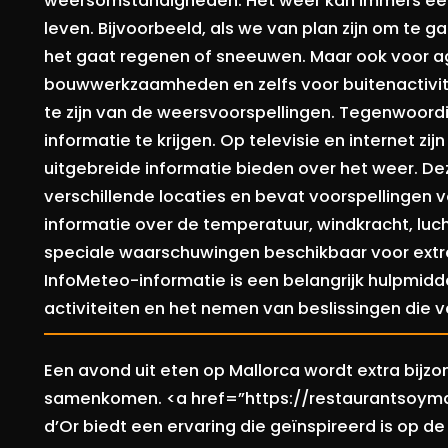
weersomstandigheden. Het weer kan immers een 
leven. Bijvoorbeeld, als we van plan zijn om te ga
het gaat regenen of sneeuwen. Maar ook voor agr
bouwwerkzaamheden en zelfs voor buitenactivit
te zijn van de weersvoorspellingen. Tegenwoord
informatie te krijgen. Op televisie en internet zi
uitgebreide informatie bieden over het weer. D
verschillende locaties en bevat voorspellingen
informatie over de temperatuur, windkracht, luch
speciale waarschuwingen beschikbaar voor extre
InfoMeteo-informatie is een belangrijk hulpmidde
activiteiten en het nemen van beslissingen die
Een avond uit eten op Mallorca wordt extra bij
samenkomen. <a href=”https://restaurantsoyma
d’Or biedt een ervaring die geïnspireerd is op d