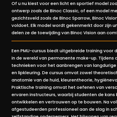
Of u nu kiest voor een licht en sportief model zo
ontwerp zoals de Binoc Classic, of een model me
gezichtsveld zoals de Binoc Sparrow, Binoc Visi
voldoet. Elk model wordt gekenmerkt door zijn 
delen ze de toewijding van Binoc Vision aan comfort,
Een PMU-cursus biedt uitgebreide training voor 
in de wereld van permanente make-up. Tijdens d
technieken voor het aanbrengen van langdurige
en lipkleuring. De cursus omvat zowel theoretis
anatomie van de huid, kleurentheorie, hygiënevoo
Praktische training omvat het oefenen van versc
ervaren instructeurs, waarbij studenten de kans
ontwikkelen en vertrouwen op te bouwen. Na vol
afgestudeerden professioneel aan de slag in sc
zelfstandige ondernemers. Het bijwonen van reg