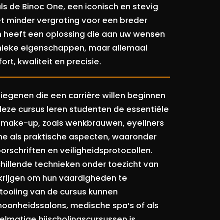
als de Binoc One, een iconisch en stevig
t minder vergroting voor een breder
on heeft een oplossing die aan uw wensen
unieke eigenschappen, maar allemaal
 kwaliteit en precisie​​​​.
diegenen die een carrière willen beginnen
eze cursus leren studenten de essentiële
 make-up, zoals wenkbrauwen, eyeliners
che als praktische aspecten, waaronder
rschriften en veiligheidsprotocollen.
hillende technieken onder toezicht van
 krijgen om hun vaardigheden te
tooiing van de cursus kunnen
hoonheidssalons, medische spa’s of als
elmatige bijscholingscursussen is