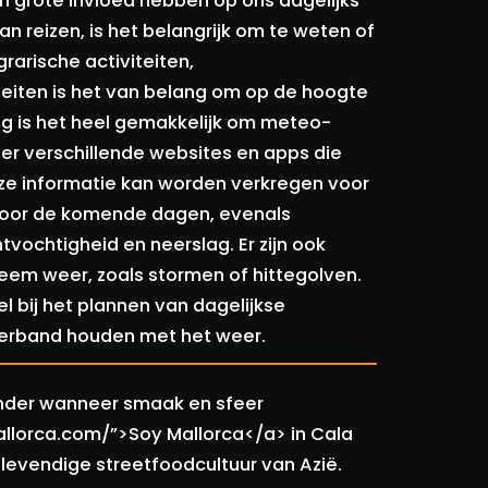
grote invloed hebben op ons dagelijks
an reizen, is het belangrijk om te weten of
arische activiteiten,
eiten is het van belang om op de hoogte
ig is het heel gemakkelijk om meteo-
jn er verschillende websites en apps die
eze informatie kan worden verkregen voor
 voor de komende dagen, evenals
tvochtigheid en neerslag. Er zijn ook
em weer, zoals stormen of hittegolven.
l bij het plannen van dagelijkse
 verband houden met het weer.
zonder wanneer smaak en sfeer
llorca.com/”>Soy Mallorca</a> in Cala
e levendige streetfoodcultuur van Azië.